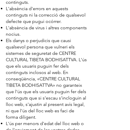
continguts.
L'absència d'errors en aquests
continguts ni la correcció de qualsevol
defecte que pugui ocórrer.
L'absència de virus i altres components
nocius.
Els danys o perjudicis que causi
qualsevol persona que vulneri els
sistemes de seguretat de CENTRE
CULTURAL TIBETA BODHISATTVA. L'ús
que els usuaris puguin fer dels
continguts inclosos al web. En
conseqüència, «CENTRE CULTURAL
TIBETA BODHISATTVA» no garanteix
que l'ús que els usuaris puguin fer dels
continguts que si s'escau s'incloguin al
lloc web, s'ajustin al present avís legal,
ni que l'ús del lloc web es faci de
forma diligent.
L'ús per menors d'edat del lloc web o
de l'enviament de les vostres dades