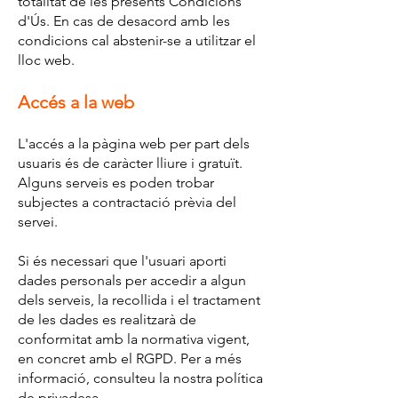
totalitat de les presents Condicions
d'Ús. En cas de desacord amb les
condicions cal abstenir-se a utilitzar el
lloc web.
Accés a la web
L'accés a la pàgina web per part dels
usuaris és de caràcter lliure i gratuït.
Alguns serveis es poden trobar
subjectes a contractació prèvia del
servei.
Si és necessari que l'usuari aporti
dades personals per accedir a algun
dels serveis, la recollida i el tractament
de les dades es realitzarà de
conformitat amb la normativa vigent,
en concret amb el RGPD. Per a més
informació, consulteu la nostra política
de privadesa.