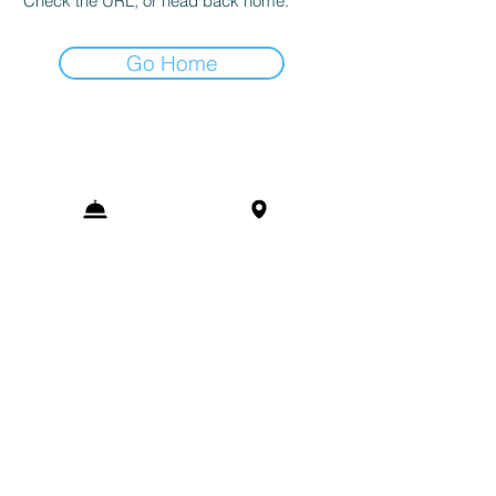
Check the URL, or head back home.
Go Home
CAL METGE
MASIA
RURAL
Masia Cal Metge SN
08699 Vallcebre
Barcelona, Catalunya, Spain
hostelcalmetge@gmail.com
Mòbil
639 785 858