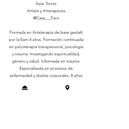
Itziar Torres
Artista y Arterapeuta
@Casa___Faro
Formada en Arteterapia de base gestalt
por la Eam 4 años. Formación continuada
en psicoterapia transpersonal, psicología
y trauma. Investigando espiritualidad,
género y salud. Informada en trauma.
Especializada en procesos de
enfermedad y duelos corporales. 8 años
acompañando grupos, terapia individual
y de pareja.
CONDICIONES DE RESERVA Y
ASISTENCIA
CONDUCTA ÉTICA: