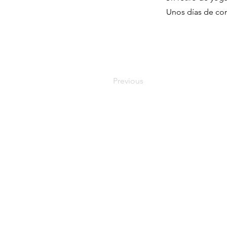
Unos días de con
Previous
CAL METGE
MASIA
RURAL