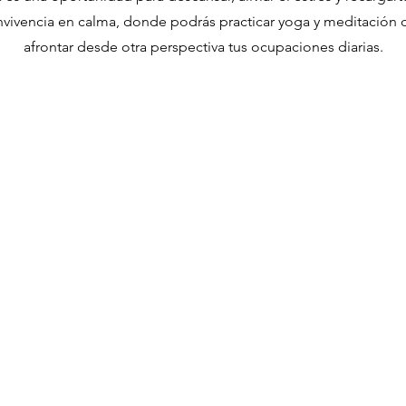
vivencia en calma, donde podrás practicar yoga y meditación 
afrontar desde otra perspectiva tus ocupaciones diarias.
Masia Cal Metge SN
08699 Vallcebre
Barcelona, Catalunya, Spain
hostelcalmetge@gmail.com