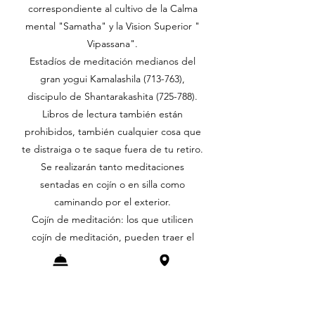
correspondiente al cultivo de la Calma
mental "Samatha" y la Vision Superior "
Vipassana".
Estadíos de meditación medianos del
gran yogui Kamalashila (713-763),
discipulo de Shantarakashita (725-788).
Libros de lectura también están
prohibidos, también cualquier cosa que
te distraiga o te saque fuera de tu retiro.
Se realizarán tanto meditaciones
sentadas en cojín o en silla como
caminando por el exterior.
Cojín de meditación: los que utilicen
cojín de meditación, pueden traer el
suyo propio. El que no tenga podrá
sentarse en una silla.
Traer esterilla de yoga o gimnasia.
La comida será casera aunque sin carne.